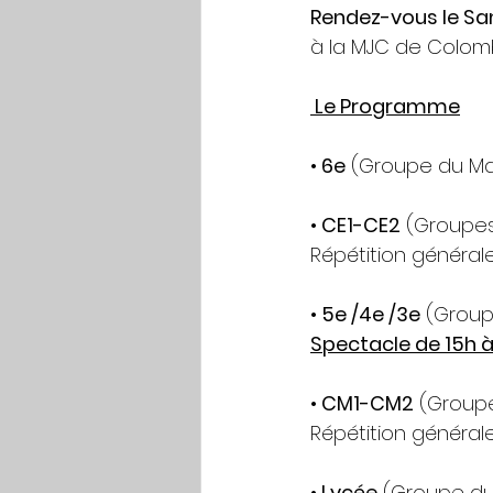
Rendez-vous le Sa
à la MJC de Colomb
 Le Programme
• 6e
 (Groupe du Mar
• CE1-CE2
 (Groupes
Répétition générale
• 5e /4e /3e
 (Group
Spectacle de 15h à
• CM1-CM2
 (Groupe
Répétition générale
• Lycée
 (Groupe du 