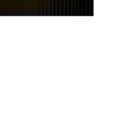
Ados
Cours d'1h30
4e/3e: Mardi, 18h30
Mercredi, 16h
Vendredi ,17h
2nde: Lundi, 19h30
2nde/1er : Mercredi, 17h30
1er: Vendredi, 18h30
terminal + : Mercredi 19h
Tarif: 140€/trim