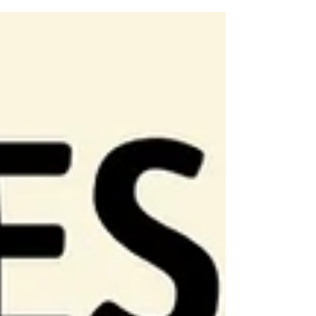
aura lieu les Lundi 11 et Mardi 12 mai, de
8h à 20h , en présentiel à l'Atelier.
Information importante : Aucune
inscription déposée dans les boîtes aux
lettres ne sera prise en compte avant
le Mercredi 13 mai . Cette organisation
est remise en place cette année car n